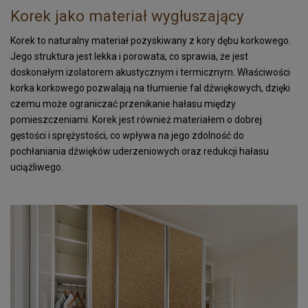
Kora surowa
Korek jako materiał wygłuszający
do terrarium
Korek to naturalny materiał pozyskiwany z kory dębu korkowego.
Podkładki korkowe
Jego struktura jest lekka i porowata, co sprawia, że jest
Wyprzedaż
doskonałym izolatorem akustycznym i termicznym. Właściwości
korka korkowego pozwalają na tłumienie fal dźwiękowych, dzięki
Listwy korkowe
czemu może ograniczać przenikanie hałasu między
wykończeniowe
pomieszczeniami. Korek jest również materiałem o dobrej
Torby z korka
gęstości i sprężystości, co wpływa na jego zdolność do
i galanteria
pochłaniania dźwięków uderzeniowych oraz redukcji hałasu
uciążliwego.
Mapy Świata
Akcesoria
Tablice w ramce
Korek dylatacyjny
Korki do butelek