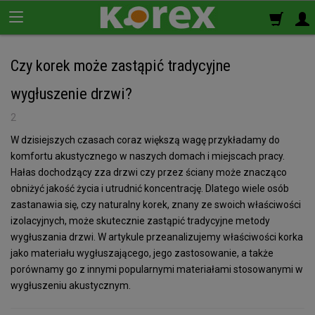
Czy korek może zastąpić tradycyjne
Korek ścienny
wygłuszenie drzwi?
Płyty korkowe
2
W dzisiejszych czasach coraz większą wagę przykładamy do
Rolki korkowe
komfortu akustycznego w naszych domach i miejscach pracy.
Podkład korkowy
Hałas dochodzący zza drzwi czy przez ściany może znacząco
pod panele
obniżyć jakość życia i utrudnić koncentrację. Dlatego wiele osób
zastanawia się, czy naturalny korek, znany ze swoich właściwości
Korek izolacyjny
izolacyjnych, może skutecznie zastąpić tradycyjne metody
Izolacja termiczno-akustyczna
wygłuszania drzwi. W artykule przeanalizujemy właściwości korka
jako materiału wygłuszającego, jego zastosowanie, a także
Korek samoprzylepny
porównamy go z innymi popularnymi materiałami stosowanymi w
wygłuszeniu akustycznym.
Klej do korka