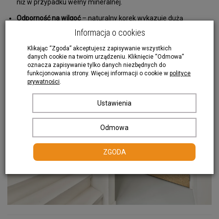
niż w przypadku wełny mineralnej.
Odporność na wilgoć
– naturalny korek wykazuje dużą
odporność na działanie wilgoci, co czyni go materiałem
Informacja o cookies
trwałym i odpornym na deformacje.
Klikając “Zgoda” akceptujesz zapisywanie wszystkich
danych cookie na twoim urządzeniu. Kliknięcie “Odmowa”
oznacza zapisywanie tylko danych niezbędnych do
funkcjonowania strony. Więcej informacji o cookie w
polityce
prywatności
.
Ustawienia
Odmowa
ZGODA