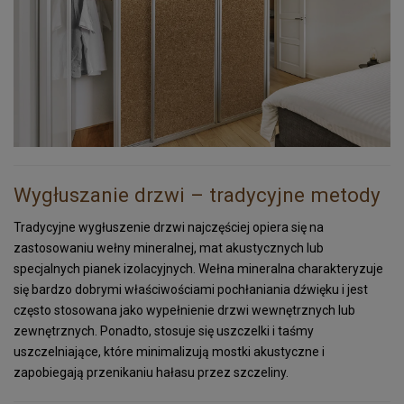
Promocje
Gumokorek
Korek na jachty i na baseny
Tkanina korkowa
Podłogi korkowe
Wygłuszanie drzwi – tradycyjne metody
Granulat korkowy
Tradycyjne wygłuszenie drzwi najczęściej opiera się na
zastosowaniu wełny mineralnej, mat akustycznych lub
Korek do ćw. jogi
specjalnych pianek izolacyjnych. Wełna mineralna charakteryzuje
Tapeta korkowa
się bardzo dobrymi właściwościami pochłaniania dźwięku i jest
często stosowana jako wypełnienie drzwi wewnętrznych lub
Przekładki korkowe
zewnętrznych. Ponadto, stosuje się uszczelki i taśmy
uszczelniające, które minimalizują mostki akustyczne i
Korek ekspandowany
zapobiegają przenikaniu hałasu przez szczeliny.
Zegarek z korka