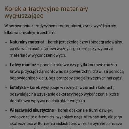
Portfel z korka
Korek a tradycyjne materiały
wygłuszające
Ozdoby świąteczne
W porównaniu z tradycyjnymi materiałami, korek wyróżnia się
kilkoma unikalnymi cechami:
Naturalny materiał
– korek jest ekologiczny i biodegradowalny,
co dla wielu osób stanowi ważny argument przy wyborze
materiałów wykończeniowych.
Łatwy montaż
– panele korkowe czy płytki korkowe można
łatwo przyciąć i zamontować na powierzchni drzwi za pomocą
odpowiedniego kleju, bez potrzeby specjalistycznych narzędzi.
Estetyka
– korek występuje w różnych wzorach i kolorach,
pozwalając na uzyskanie dekoracyjnego wykończenia, które
dodatkowo wpływa na charakter wnętrza.
Właściwości akustyczne
– korek doskonale tłumi dźwięki,
zwłaszcza te o średnich i wysokich częstotliwościach, ale jego
skuteczność w tłumieniu niskich tonów może być nieco niższa