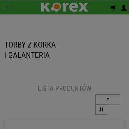
Korek ścienny
TORBY Z KORKA
Płyty korkowe
I GALANTERIA
Rolki korkowe
Podkład korkowy
pod panele
LISTA PRODUKTÓW
Korek izolacyjny
Izolacja termiczno-akustyczna
Korek samoprzylepny
Klej do korka