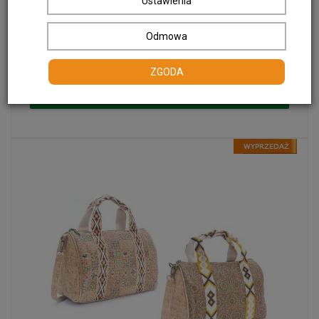
Ustawienia
Zegarek korkowy męski model WA-409
Odmowa
85,00 zł
cena:
60,00 zł / szt.
ZGODA
Do koszyka