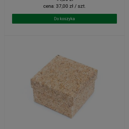
cena:
37,00 zł / szt.
Portfel z korka
Ozdoby świąteczne
Do koszyka