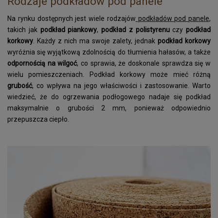
Rodzaje podkładów pod panele
Kora surowa
do terrarium
Na rynku dostępnych jest wiele rodzajów
podkładów pod panele
,
Podkładki korkowe
takich jak
podkład piankowy
,
podkład z polistyrenu
czy
podkład
korkowy
. Każdy z nich ma swoje zalety, jednak
podkład korkowy
Wyprzedaż
wyróżnia się wyjątkową zdolnością do tłumienia hałasów, a także
odpornością na wilgoć
, co sprawia, że doskonale sprawdza się w
Listwy korkowe
wielu pomieszczeniach. Podkład korkowy może mieć różną
wykończeniowe
grubość
, co wpływa na jego właściwości i zastosowanie. Warto
Torby z korka
wiedzieć, że do ogrzewania podłogowego nadaje się podkład
i galanteria
maksymalnie o grubości 2 mm, ponieważ odpowiednio
przepuszcza ciepło.
Mapy Świata
Akcesoria
Tablice w ramce
Korek dylatacyjny
Korki do butelek