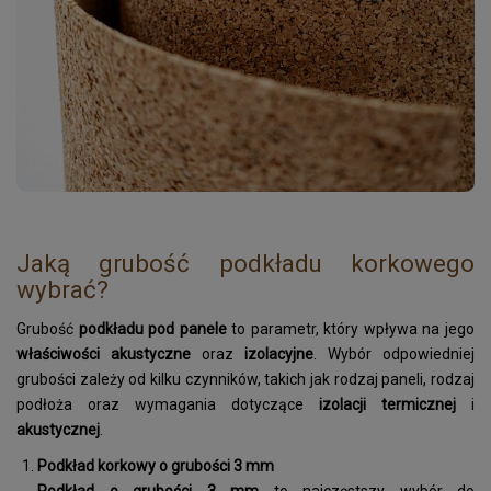
Promocje
Gumokorek
Korek na jachty i na baseny
Tkanina korkowa
Podłogi korkowe
Granulat korkowy
Jaką grubość podkładu korkowego
wybrać?
Korek do ćw. jogi
Grubość
podkładu pod panele
to parametr, który wpływa na jego
Tapeta korkowa
właściwości akustyczne
oraz
izolacyjne
. Wybór odpowiedniej
grubości zależy od kilku czynników, takich jak rodzaj paneli, rodzaj
Przekładki korkowe
podłoża oraz wymagania dotyczące
izolacji termicznej
i
akustycznej
.
Korek ekspandowany
Podkład korkowy o grubości 3 mm
Zegarek z korka