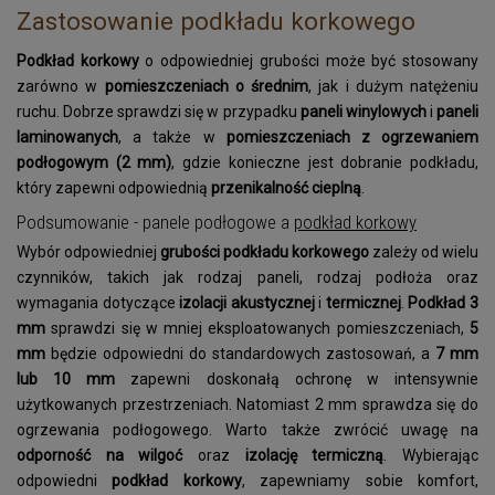
Zastosowanie podkładu korkowego
Podkład korkowy
o odpowiedniej grubości może być stosowany
zarówno w
pomieszczeniach o średnim
, jak i dużym natężeniu
ruchu. Dobrze sprawdzi się w przypadku
paneli winylowych
i
paneli
laminowanych
, a także w
pomieszczeniach z ogrzewaniem
podłogowym (2 mm)
, gdzie konieczne jest dobranie podkładu,
który zapewni odpowiednią
przenikalność cieplną
.
Podsumowanie - panele podłogowe a
podkład korkowy
Wybór odpowiedniej
grubości podkładu korkowego
zależy od wielu
czynników, takich jak rodzaj paneli, rodzaj podłoża oraz
wymagania dotyczące
izolacji akustycznej
i
termicznej
.
Podkład 3
mm
sprawdzi się w mniej eksploatowanych pomieszczeniach,
5
mm
będzie odpowiedni do standardowych zastosowań, a
7 mm
lub 10 mm
zapewni doskonałą ochronę w intensywnie
użytkowanych przestrzeniach. Natomiast 2 mm sprawdza się do
ogrzewania podłogowego. Warto także zwrócić uwagę na
odporność na wilgoć
oraz
izolację termiczną
. Wybierając
odpowiedni
podkład korkowy
, zapewniamy sobie komfort,