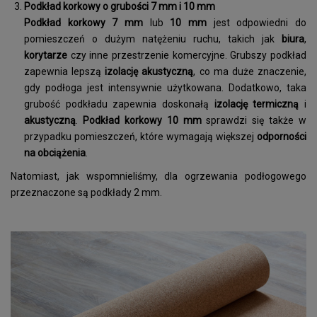
Podkład korkowy o grubości 7 mm i 10 mm
Podkład korkowy 7 mm
lub
10 mm
jest odpowiedni do
pomieszczeń o dużym natężeniu ruchu, takich jak
biura
,
korytarze
czy inne przestrzenie komercyjne. Grubszy podkład
zapewnia lepszą
izolację akustyczną
, co ma duże znaczenie,
gdy podłoga jest intensywnie użytkowana. Dodatkowo, taka
grubość podkładu zapewnia doskonałą
izolację termiczną
i
akustyczną
.
Podkład korkowy 10 mm
sprawdzi się także w
przypadku pomieszczeń, które wymagają większej
odporności
na obciążenia
.
Natomiast, jak wspomnieliśmy, dla ogrzewania podłogowego
przeznaczone są podkłady 2 mm.