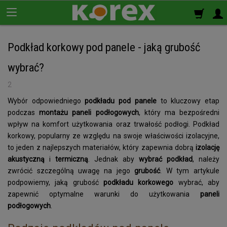
Podkład korkowy pod panele - jaką grubość
Korek ścienny
wybrać?
Płyty korkowe
2
Wybór odpowiedniego
podkładu pod panele
to kluczowy etap
Rolki korkowe
podczas
montażu paneli podłogowych
, który ma bezpośredni
Podkład korkowy
wpływ na komfort użytkowania oraz trwałość podłogi. Podkład
pod panele
korkowy, popularny ze względu na swoje właściwości izolacyjne,
to jeden z najlepszych materiałów, który zapewnia dobrą
izolację
Korek izolacyjny
akustyczną
i
termiczną
. Jednak aby
wybrać podkład
, należy
Izolacja termiczno-akustyczna
zwrócić szczególną uwagę na jego
grubość
. W tym artykule
podpowiemy, jaką grubość
podkładu korkowego
wybrać, aby
Korek samoprzylepny
zapewnić optymalne warunki do użytkowania
paneli
podłogowych
.
Klej do korka