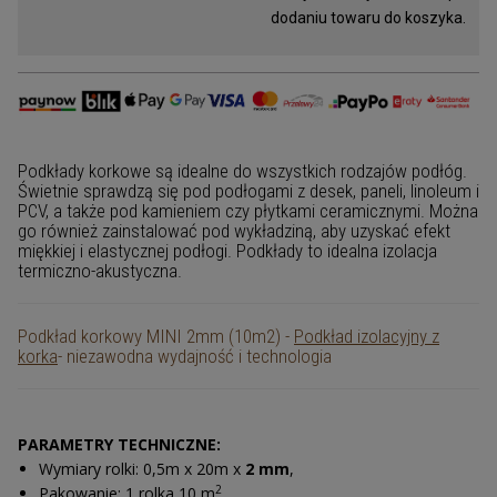
dodaniu towaru do koszyka.
Promocje
Gumokorek
Korek na jachty i na baseny
Tkanina korkowa
Podkłady korkowe są idealne do wszystkich rodzajów podłóg.
Świetnie sprawdzą się pod podłogami z desek, paneli, linoleum i
PCV, a także pod kamieniem czy płytkami ceramicznymi. Można
Podłogi korkowe
go również zainstalować pod wykładziną, aby uzyskać efekt
miękkiej i elastycznej podłogi. Podkłady to idealna izolacja
Granulat korkowy
termiczno-akustyczna.
Korek do ćw. jogi
Podkład korkowy MINI 2mm (10m2) -
Podkład izolacyjny z
korka
- niezawodna wydajność i technologia
Tapeta korkowa
Przekładki korkowe
Podkład korkowy MINI 2mm (10m2)
jest wykonany przy
użyciu doskonałej technologii. Nie zawiera żadnych sztucznych
Korek ekspandowany
PARAMETRY TECHNICZNE:
dodatków, które mogłyby mieć negatywny wpływ na nasze
Wymiary rolki: 0,5m x 20m x
2 mm
,
zdrowie. Materiał oparty jest na naturalnym
kruszywie
Zegarek z korka
korkowym
i ekologicznym spoiwie.
2
Pakowanie: 1 rolka 10 m
,