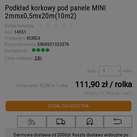
Kora surowa
Podkład korkowy pod panele MINI
do terrarium
2mmx0,5mx20m(10m2)
Podkładki korkowe
Dodaj recenzję:
Wyprzedaż
Kod:
14551
Producent:
KOREX
Listwy korkowe
Kod producenta:
5904501323376
wykończeniowe
Dostępność:
Jest
Czas realizacji:
24h
Torby z korka
i galanteria
Ilość:
rolka
Mapy Świata
111,90 zł
/ rolka
Cena netto:
90,98 zł
/ rolka
Akcesoria
10 m2
(
11,19 zł
za
1 m2
)
Tablice w ramce
DODAJ DO KOSZYKA
Korek dylatacyjny
Korki do butelek
Darmowa dostawa od 2000zł. Koszty dostawy widoczne po