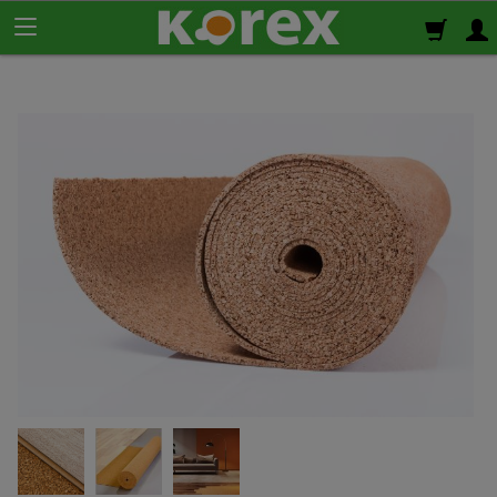
Korek ścienny
Płyty korkowe
Rolki korkowe
Podkład korkowy
pod panele
Korek izolacyjny
Izolacja termiczno-akustyczna
Korek samoprzylepny
Klej do korka