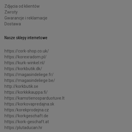
Zdjęcia od klientów
Zwroty
Gwarancje i reklamacje
Dostawa
Nasze sklepy internetowe
https://cork-shop.co.uk/
https://korexradom.pl/
https://kurk-winkel.nl/
https://korkbutik.dk/
https://magasindeliege.fr/
https://magasindeliege.be/
http://korkbutik.se
https://korkkikauppa.fi/
https://kamstienosparduotuve.lt
https://korkovapredajna.sk
https:/korekprodejna.cz
https://korkgeschaft.de
https://kork-geschaft.at
https:/plutaducan.hr