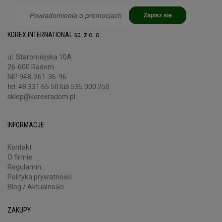
znaleźć informacje, których nie ma w naszej witrynie ani na
innych stronach mediów społecznościowych.
Zapisz się
KOREX INTERNATIONAL sp. z o. o.
ul. Staromiejska 10A
26-600 Radom
NIP 948-261-36-96
tel:
48 331 65 50
lub 535 000 250
sklep@korexradom.pl
INFORMACJE
Kontakt
O firmie
Regulamin
Polityka prywatności
Blog / Aktualności
ZAKUPY