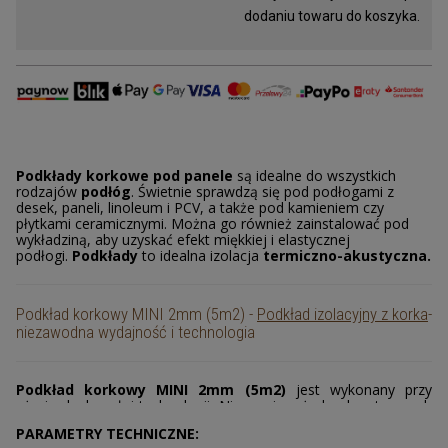
dodaniu towaru do koszyka.
Promocje
Gumokorek
Korek na jachty i na baseny
Tkanina korkowa
Podkłady korkowe pod panele
są idealne do wszystkich
rodzajów
podłóg
. Świetnie sprawdzą się pod podłogami z
Podłogi korkowe
desek, paneli, linoleum i PCV, a także pod kamieniem czy
płytkami ceramicznymi. Można go również zainstalować pod
Granulat korkowy
wykładziną, aby uzyskać efekt miękkiej i elastycznej
podłogi.
Podkłady
to idealna izolacja
termiczno-akustyczna.
Korek do ćw. jogi
Podkład korkowy MINI 2mm (5m2) -
Podkład izolacyjny z korka
-
Tapeta korkowa
niezawodna wydajność i technologia
Przekładki korkowe
Podkład korkowy MINI 2mm (5m2)
jest wykonany przy
Korek ekspandowany
użyciu doskonałej technologii. Nie zawiera żadnych sztucznych
dodatków, które mogłyby mieć negatywny wpływ na nasze
PARAMETRY TECHNICZNE:
Zegarek z korka
zdrowie. Materiał oparty jest na naturalnym
kruszywie