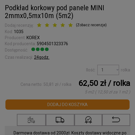
Kora surowa
Podkład korkowy pod panele MINI
do terrarium
2mmx0,5mx10m (5m2)
Podkładki korkowe
Dodaj recenzję:
(
Zobacz recenzje
)
Wyprzedaż
Kod:
1035
Producent:
KOREX
Listwy korkowe
Kod producenta:
5904501323376
wykończeniowe
Dostępność:
Jest
Czas realizacji:
24godz.
Torby z korka
i galanteria
Ilość:
rolka
Mapy Świata
62,50 zł
/ rolka
Cena netto:
50,81 zł
/ rolka
Akcesoria
5 m2
(
12,50 zł
za
1 m2
)
Tablice w ramce
DODAJ DO KOSZYKA
Korek dylatacyjny
Korki do butelek
Darmowa dostawa od 2000zł. Koszty dostawy widoczne po