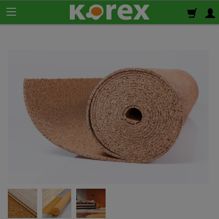
Korek ścienny
Płyty korkowe
Rolki korkowe
Podkład korkowy
pod panele
Korek izolacyjny
Izolacja termiczno-akustyczna
Korek samoprzylepny
Klej do korka