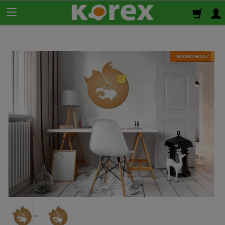
Korek ścienny
Płyty korkowe
Rolki korkowe
Podkład korkowy
pod panele
Korek izolacyjny
Izolacja termiczno-akustyczna
Korek samoprzylepny
Klej do korka