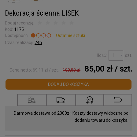
Kora surowa
do terrarium
Dekoracja ścienna LISEK
Podkładki korkowe
Dodaj recenzję:
Kod:
1175
Wyprzedaż
Dostępność:
Ostatnie sztuki
Listwy korkowe
Czas realizacji:
24h
wykończeniowe
Ilość:
szt.
Torby z korka
i galanteria
85,00 zł
/ szt.
Cena netto:
69,11 zł
/ szt.
109,50 zł
Mapy Świata
DODAJ DO KOSZYKA
Akcesoria
Tablice w ramce
Darmowa dostawa od 2000zł. Koszty dostawy widoczne po
Korek dylatacyjny
dodaniu towaru do koszyka.
Korki do butelek