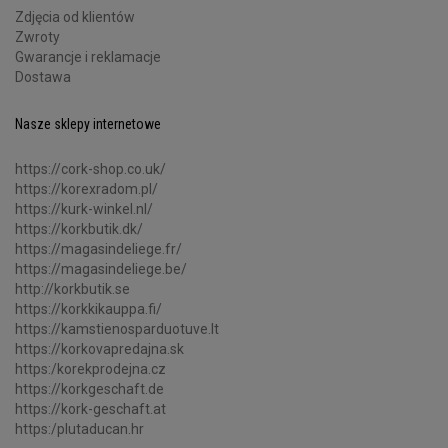
Zdjęcia od klientów
Zwroty
Gwarancje i reklamacje
Dostawa
Nasze sklepy internetowe
https://cork-shop.co.uk/
https://korexradom.pl/
https://kurk-winkel.nl/
https://korkbutik.dk/
https://magasindeliege.fr/
https://magasindeliege.be/
http://korkbutik.se
https://korkkikauppa.fi/
https://kamstienosparduotuve.lt
https://korkovapredajna.sk
https:/korekprodejna.cz
https://korkgeschaft.de
https://kork-geschaft.at
https:/plutaducan.hr