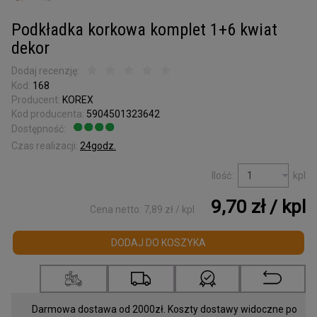
Kora surowa
do terrarium
Podkładka korkowa komplet 1+6 kwiat
Podkładki korkowe
dekor
Wyprzedaż
Dodaj recenzję:
Kod:
168
Listwy korkowe
Producent:
KOREX
wykończeniowe
Kod producenta:
5904501323642
Dostępność:
Jest
Torby z korka
Czas realizacji:
24godz.
i galanteria
Ilość:
kpl
Mapy Świata
9,70 zł
/ kpl
Akcesoria
Cena netto:
7,89 zł
/ kpl
DODAJ DO KOSZYKA
Tablice w ramce
Korek dylatacyjny
Korki do butelek
Darmowa dostawa od 2000zł. Koszty dostawy widoczne po