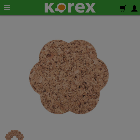
Korek ścienny
Płyty korkowe
Rolki korkowe
Podkład korkowy
pod panele
Korek izolacyjny
Izolacja termiczno-akustyczna
Korek samoprzylepny
Klej do korka