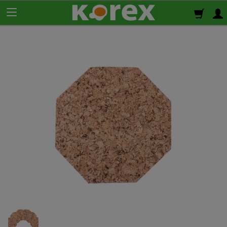
Korek ścienny
Płyty korkowe
Rolki korkowe
Podkład korkowy
pod panele
Korek izolacyjny
Izolacja termiczno-akustyczna
Korek samoprzylepny
Klej do korka