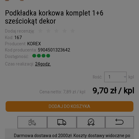
Kora surowa
do terrarium
Podkładka korkowa komplet 1+6
Podkładki korkowe
sześciokąt dekor
Wyprzedaż
Dodaj recenzję:
Kod:
167
Listwy korkowe
Producent:
KOREX
wykończeniowe
Kod producenta:
5904501323642
Dostępność:
Jest
Torby z korka
Czas realizacji:
24godz.
i galanteria
Ilość:
kpl
Mapy Świata
9,70 zł
/ kpl
Akcesoria
Cena netto:
7,89 zł
/ kpl
DODAJ DO KOSZYKA
Tablice w ramce
Korek dylatacyjny
Korki do butelek
Darmowa dostawa od 2000zł. Koszty dostawy widoczne po