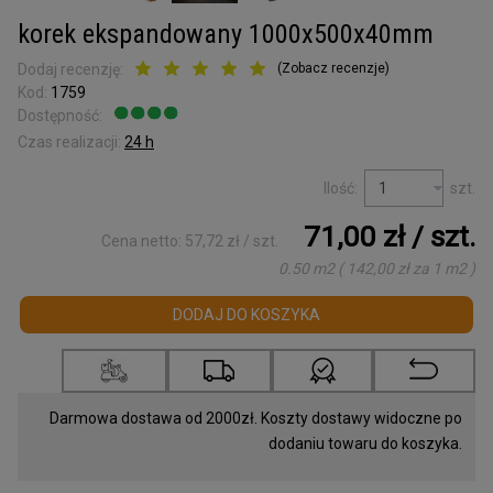
Kora surowa
do terrarium
korek ekspandowany 1000x500x40mm
Podkładki korkowe
Dodaj recenzję:
(
Zobacz recenzje
)
Kod:
1759
Wyprzedaż
Dostępność:
Jest
Czas realizacji:
24 h
Listwy korkowe
wykończeniowe
Ilość:
szt.
Torby z korka
71,00 zł
/ szt.
i galanteria
Cena netto:
57,72 zł
/ szt.
0.50 m2
(
142,00 zł
za
1 m2
)
Mapy Świata
DODAJ DO KOSZYKA
Akcesoria
Tablice w ramce
Darmowa dostawa od 2000zł. Koszty dostawy widoczne po
Korek dylatacyjny
dodaniu towaru do koszyka.
Korki do butelek