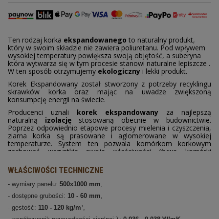
Promocje
Gumokorek
Ten rodzaj korka
ekspandowanego
to naturalny produkt,
który w swoim składzie nie zawiera poliuretanu. Pod wpływem
Korek na jachty i na baseny
wysokiej temperatury powiększa swoją objętość, a suberyna
która wytwarza się w tym procesie stanowi naturalne lepiszcze .
W ten sposób otrzymujemy
ekologiczny
i lekki produkt.
Tkanina korkowa
Korek Ekspandowany został stworzony z potrzeby recyklingu
skrawków korka oraz mając na uwadze zwiększoną
Podłogi korkowe
konsumpcję energii na świecie.
Producenci uznali
korek ekspandowany
za najlepszą
Granulat korkowy
naturalną
izolację
stosowaną obecnie w budownictwie.
Poprzez odpowiednio etapowe procesy mielenia i czyszczenia,
ziarna korka są prasowane i aglomerowane w wysokiej
Korek do ćw. jogi
temperaturze. System ten pozwala komórkom korkowym
zachować wszystkie swoje właściwości (żywe komórki
Tapeta korkowa
wypełnione powietrzem, które umożliwiają zwiększenie
objętości) i uczynić go najlepszym naturalnym izolatorem na
WŁAŚCIWOŚCI TECHNICZNE
świecie.
Przekładki korkowe
- wymiary panelu:
500x1000 mm
,
Użycie
korka ekspandowanego
to rozwiązanie o wysokich
Korek ekspandowany
parametrach termicznych, akustycznych i antywibracyjnych,
- dostępne grubości:
10 - 60 mm
,
izolacyjnych, szczególnie nadające się
- gęstość:
110 - 120 kg/m³
,
do stosowania w ścianach zewnętrznych, wewnętrznych i
Zegarek z korka
szczelinowych; płytach; dachach płaskich i skośnych oraz