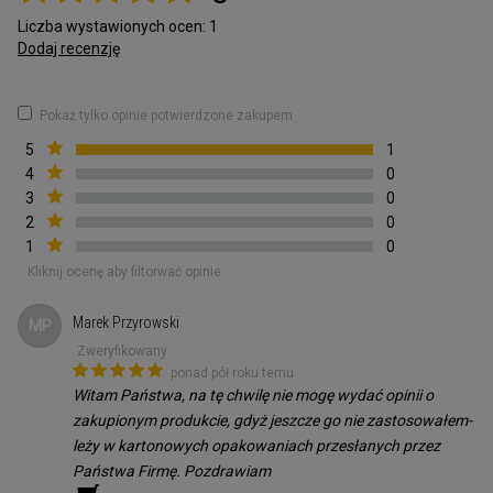
- zachowanie właściwości technicznych > Promuje opóźnienie
Liczba wystawionych ocen: 1
termiczne
Dodaj recenzję
- Przepuszczalność pary wodnej
Pokaż tylko opinie potwierdzone zakupem
Reakcja na ogień - Euroklasa E
5
1
4
0
3
0
2
0
1
0
Kliknij ocenę aby filtorwać opinie
Marek Przyrowski
MP
Zweryfikowany
ponad pół roku temu
Witam Państwa, na tę chwilę nie mogę wydać opinii o
zakupionym produkcie, gdyż jeszcze go nie zastosowałem-
leży w kartonowych opakowaniach przesłanych przez
Państwa Firmę. Pozdrawiam