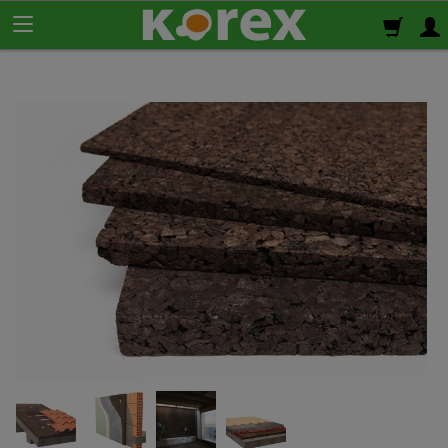
Korek ścienny
Płyty korkowe
Rolki korkowe
Podkład korkowy
pod panele
Korek izolacyjny
Izolacja termiczno-akustyczna
Korek samoprzylepny
Klej do korka