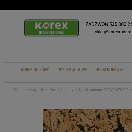
ZADZWOŃ
535 000 2
sklep@korexradom.
KOREK ŚCIENNY
PŁYTY KORKOWE
ROLKI KORKOWE
Start
Kategorie
Korek ścienny
Korek ścienny DECORATIVE B