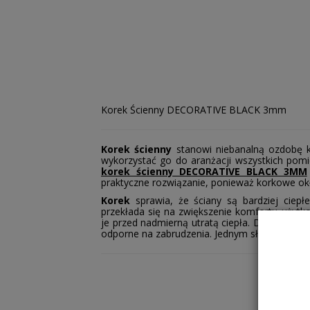
Korek Ścienny DECORATIVE BLACK 3mm
Korek ścienny
stanowi niebanalną ozdobę k
wykorzystać go do aranżacji wszystkich pom
korek ścienny DECORATIVE BLACK 3MM
praktyczne rozwiązanie, ponieważ korkowe okł
Korek
sprawia, że ściany są bardziej ciepł
przekłada się na zwiększenie komfortu użytk
je przed nadmierną utratą ciepła. Dodatkowo 
odporne na zabrudzenia. Jednym słowem
kor
Gdzie można zastosować korek ścienny?