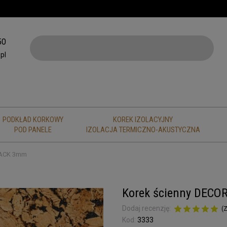
50
pl
PODKŁAD KORKOWY
KOREK IZOLACYJNY
POD PANELE
IZOLACJA TERMICZNO-AKUSTYCZNA
LACK 3mm
Korek ścienny DEC
Dodaj recenzję:
(
Z
Kod:
3333