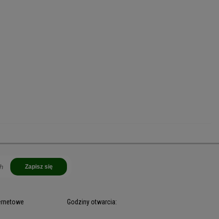
Zapisz się
ternetowe
Godziny otwarcia: