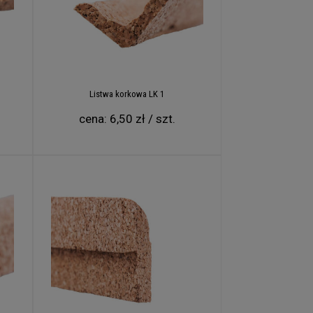
niemy
aszcza
 czasu
kanie
iebie
wiemy
Listwa korkowa LK 1
cena:
6,50 zł / szt.
rgin,
klient
x 300
kty o
użyciu