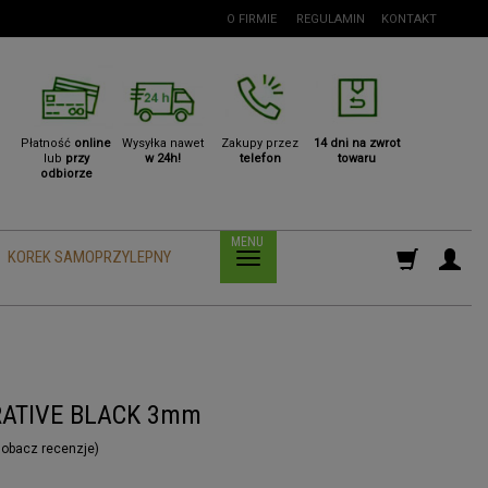
O FIRMIE
REGULAMIN
KONTAKT
Płatność
online
Wysyłka nawet
Zakupy przez
14 dni na zwrot
lub
przy
w 24h!
telefon
towaru
odbiorze
KOREK SAMOPRZYLEPNY
ORATIVE BLACK 3mm
obacz recenzje
)