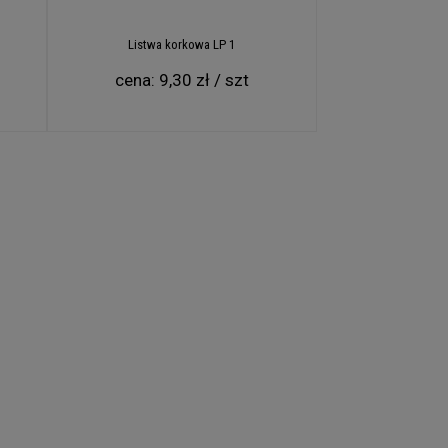
ać nas
Listwa korkowa LP 1
 także
cena:
9,30 zł / szt
awsze
ku. Na
ediów