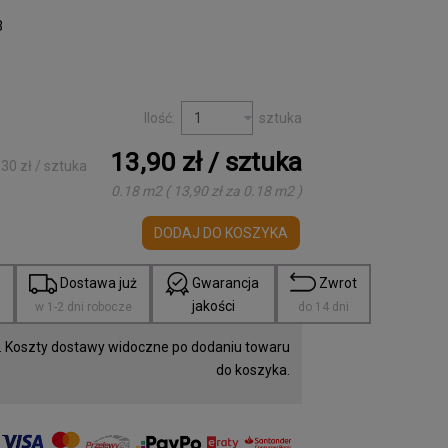
3
Ilość:
sztuka
13,90 zł
/ sztuka
,30 zł
/ sztuka
0.18 m2
(
13,90 zł
za
0.18 m2
)
DODAJ DO KOSZYKA
a
Dostawa już
Gwarancja
Zwrot
jakości
w 1-2 dni robocze
do 14 dni
 Koszty dostawy widoczne po dodaniu towaru
do koszyka.