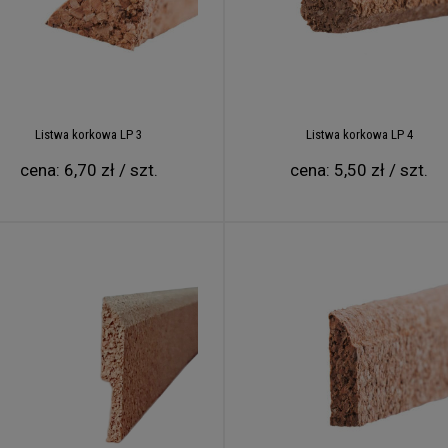
omieszczeniu, w którym będzie montowany.
Wówczas unik
ę na linii łączenia arkuszy. Z taką sytuacją można się spotkać zwł
niska, a wewnątrz pomieszczeń wysoka. Po odczekaniu wymaganego
nach. Bardzo ważne podczas montażu korka ściennego jest powle
owstawaniu nieestetycznych szczelin.
naturalnym, a więc jego barwa/odcień mogą się różnić od s
Dlatego proszę to wziąć pod uwagę przy zamówieniu - nie 
Listwa korkowa LP 3
Listwa korkowa LP 4
cena:
6,70 zł / szt.
cena:
5,50 zł / szt.
kowych
 ściennych posiada grubość 3 mm, poza korkiem River i Vi
lna, odmienna struktura,którą się charakteryzują, sprawia, że każdy 
otrzeb. Wymiary dostępnych arkuszy korkowych wynoszą
600 mm 
 260 – 310 kg/m3.
nnego daje nieograniczone możliwości jego zastosowania. Produ
uralny i oryginalny charakter, którego nie można stworzyć przy 