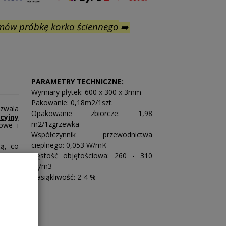
mów próbkę korka ściennego
➡️
PARAMETRY TECHNICZNE:
Wymiary płytek: 600 x 300 x 3mm
Pakowanie: 0,18m2/1szt.
zwala
Opakowanie zbiorcze: 1,98
cyjny
m2/1zgrzewka
owe i
Współczynnik przewodnictwa
cieplnego: 0,053 W/mK
ną, co
roniąc
Gęstość objętościowa: 260 - 310
wałe i
kg/m3
Nasiąkliwość: 2-4 %