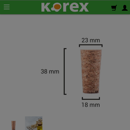
Korek ścienny
Płyty korkowe
Rolki korkowe
Podkład korkowy
pod panele
Korek izolacyjny
Izolacja termiczno-akustyczna
Korek samoprzylepny
Klej do korka