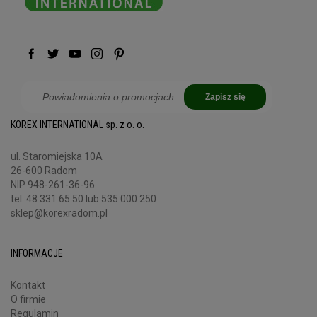
projekty DIY. Dodajemy najciekawsze
rękodzieła z korka
od
ludzi z całego świata i wiele innych. Publikujemy również nasze
materiały dotyczące korka. Na Pintereście znajdziesz
informacje, których nie ma na naszej stronie ani na innych
stronach mediów społecznościowych.
Zapisz się
KOREX INTERNATIONAL sp. z o. o.
ul. Staromiejska 10A
26-600 Radom
NIP 948-261-36-96
tel:
48 331 65 50
lub 535 000 250
sklep@korexradom.pl
INFORMACJE
Kontakt
O firmie
Regulamin