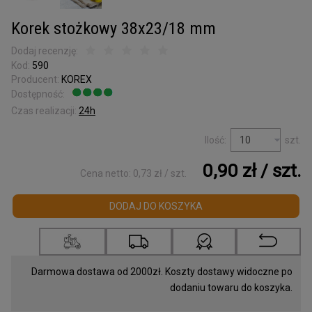
Kora surowa
do terrarium
Korek stożkowy 38x23/18 mm
Podkładki korkowe
Dodaj recenzję:
Kod:
590
Wyprzedaż
Producent:
KOREX
Dostępność:
Jest
Listwy korkowe
wykończeniowe
Czas realizacji:
24h
Torby z korka
Ilość:
szt.
i galanteria
0,90 zł
/ szt.
Cena netto:
0,73 zł
/ szt.
Mapy Świata
Akcesoria
DODAJ DO KOSZYKA
Tablice w ramce
Korek dylatacyjny
Darmowa dostawa od 2000zł. Koszty dostawy widoczne po
dodaniu towaru do koszyka.
Korki do butelek