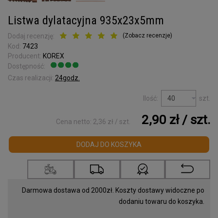
Kora surowa
do terrarium
Listwa dylatacyjna 935x23x5mm
Podkładki korkowe
Dodaj recenzję:
(
Zobacz recenzje
)
Kod:
7423
Wyprzedaż
Producent:
KOREX
Listwy korkowe
Dostępność:
Jest
wykończeniowe
Czas realizacji:
24godz.
Torby z korka
Ilość:
szt.
i galanteria
2,90 zł
/ szt.
Cena netto:
2,36 zł
/ szt.
Mapy Świata
Akcesoria
DODAJ DO KOSZYKA
Tablice w ramce
Korek dylatacyjny
Darmowa dostawa od 2000zł. Koszty dostawy widoczne po
dodaniu towaru do koszyka.
Korki do butelek