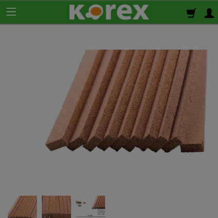
Korek ścienny
Płyty korkowe
Rolki korkowe
Podkład korkowy
pod panele
Korek izolacyjny
Izolacja termiczno-akustyczna
Korek samoprzylepny
Klej do korka