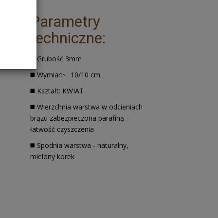
ą one
Parametry
techniczne:
◼️ Grubość 3mm
◼️ Wymiar:~ 10/10 cm
◼️ Kształt: KWIAT
◼️ Wierzchnia warstwa w odcieniach
brązu zabezpieczona parafiną -
łatwość czyszczenia
◼️ Spodnia warstwa - naturalny,
mielony korek