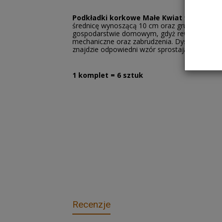
Podkładki korkowe Małe Kwiat fi 10 cm
są
średnicę wynoszącą 10 cm oraz grubość 3 mm.
gospodarstwie domowym, gdyż rewelacyjnie chr
mechaniczne oraz zabrudzenia. Dysponujemy 
znajdzie odpowiedni wzór sprostający jego 
1 komplet = 6 sztuk
Recenzje