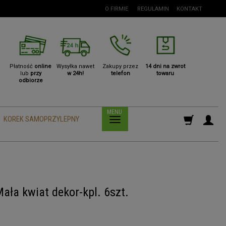
O FIRMIE
REGULAMIN
KONTAKT
Płatność
online
Wysyłka nawet
Zakupy przez
14 dni na zwrot
lub
przy
w 24h!
telefon
towaru
odbiorze
KOREK SAMOPRZYLEPNY
ła kwiat dekor-kpl. 6szt.