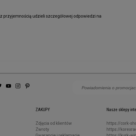
 z przyjemnością udzieli szczegółowej odpowiedzi na
ZAKUPY
Nasze sklepy in
Zdjęcia od klientów
https://cork-sh
Zwroty
https://korexr
Gwarancje i reklamacje
https://kurk-win