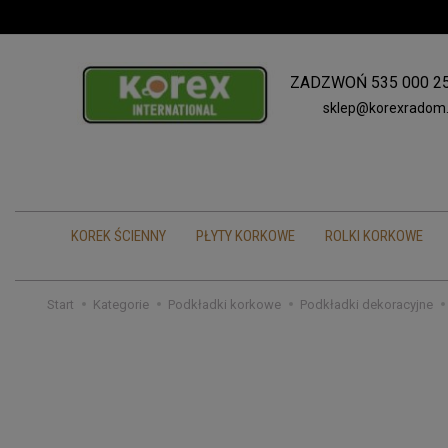
ZADZWOŃ
535 000 2
sklep@korexradom.
KOREK ŚCIENNY
PŁYTY KORKOWE
ROLKI KORKOWE
Start
Kategorie
Podkładki korkowe
Podkładki dekoracyjne