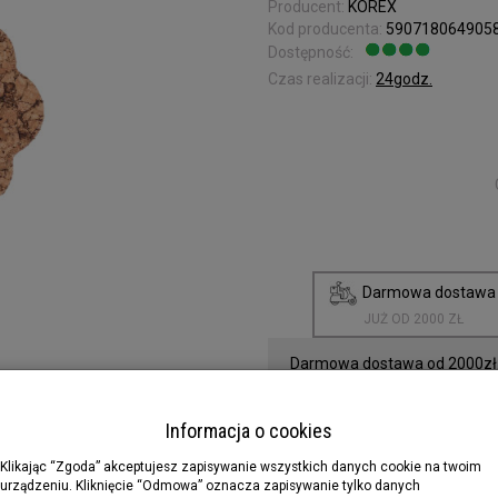
Producent:
KOREX
Kod producenta:
590718064905
Dostępność:
Jest
Czas realizacji:
24godz.
Darmowa dostaw
JUŻ OD 2000 ZŁ
Darmowa dostawa od 2000zł.
Informacja o cookies
Klikając “Zgoda” akceptujesz zapisywanie wszystkich danych cookie na twoim
urządzeniu. Kliknięcie “Odmowa” oznacza zapisywanie tylko danych