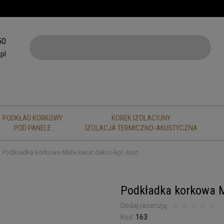
50
pl
PODKŁAD KORKOWY
KOREK IZOLACYJNY
POD PANELE
IZOLACJA TERMICZNO-AKUSTYCZNA
Podkładka korkowa Mała kwiat dekor-kpl. 6szt.
Podkładka korkowa Ma
Dodaj recenzję:
Kod:
163