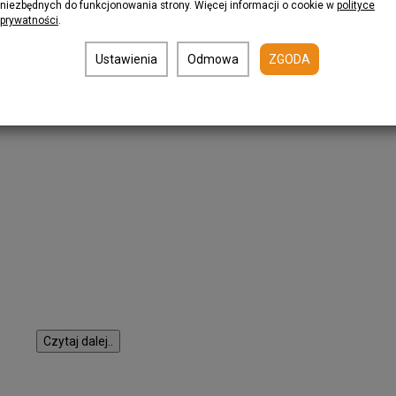
niezbędnych do funkcjonowania strony. Więcej informacji o cookie w
polityce
prywatności
.
 jedną z wielu oferowanych przez nas podkładek dekoracyjnych. Maj
 Wykonano je z dekoracyjnego korka. Stosuje się je głównie w
onią blaty stołowe oraz inne miejsca narażone na defekty cieplne,
Ustawienia
Odmowa
ZGODA
różnymi motywami podkładek, co sprawia, że każdy zainteresowany
wymaganiom.
Czytaj dalej..