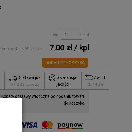
8
Ilość:
kpl
7,00 zł
/ kpl
Cena netto:
5,69 zł
/ kpl
DODAJ DO KOSZYKA
a
Dostawa już
Gwarancja
Zwrot
jakości
w 1-2 dni robocze
do 14 dni
 Koszty dostawy widoczne po dodaniu towaru
do koszyka.