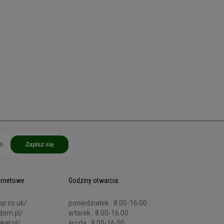
Zapisz się
ternetowe
Godziny otwarcia:
op.co.uk/
poniedziałek : 8.00-16.00
adom.pl/
wtorek : 8.00-16.00
kel.nl/
środa : 8.00-16.00