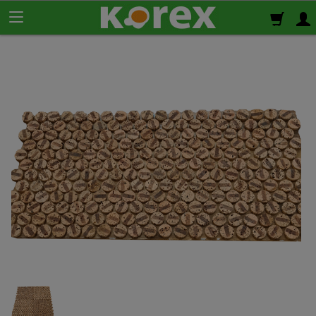
Korek ścienny
Płyty korkowe
Rolki korkowe
Podkład korkowy
pod panele
Korek izolacyjny
Izolacja termiczno-akustyczna
Korek samoprzylepny
Klej do korka