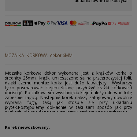
dodaniu towaru do koszyka.
Promocje
Gumokorek
Korek na jachty i na baseny
Tkanina korkowa
MOZAIKA KORKOWA dekor 6MM
Podłogi korkowe
Granulat korkowy
Mozaika korkowa dekor wykonana jest z krążków korka o
średnicy 25mm. Krążki umieszczone są na przeźroczystej folii,
dzięki czemu montaż korka jest dużo łatwiejszy . Wystarczy
Korek do ćw. jogi
tylko posmarować klejem ścianę przyłożyć krążki korkowe i
docisnąć. Po całkowitym wyschnięciu kleju należy oderwać folię
zabezpieczającą. Następnie korek należy zafugować, dowolnie
Tapeta korkowa
wybraną fugą, taką jak stosuje się przy układaniu
płytek.Postępujemy dokładnie w taki sam sposób jak przy
Przekładki korkowe
płytkach. Kleimy, fugujemy, myjemy i czekamy na wyschnięcie.
Na zakończenie mozaikę korkową trzeba polakierować w celu
Korek ekspandowany
zabezpieczenia przed zabrudzeniem.
Korek niewoskowany.
Zegarek z korka