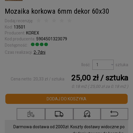
Kora surowa
do terrarium
Mozaika korkowa 6mm dekor 60x30
Podkładki korkowe
Dodaj recenzję:
Kod:
13501
Wyprzedaż
Producent:
KOREX
Kod producenta:
5904501323079
Listwy korkowe
Dostępność:
Jest
wykończeniowe
Czas realizacji:
2-7dni
Torby z korka
i galanteria
Ilość:
sztuka
Mapy Świata
25,00 zł
/ sztuka
Cena netto:
20,33 zł
/ sztuka
0.18 m2
(
25,00 zł
za
0.18 m2
)
Akcesoria
DODAJ DO KOSZYKA
Tablice w ramce
Korek dylatacyjny
Darmowa dostawa od 2000zł. Koszty dostawy widoczne po
Korki do butelek