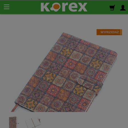
Korek ścienny
Płyty korkowe
Rolki korkowe
Podkład korkowy
pod panele
Korek izolacyjny
Izolacja termiczno-akustyczna
Korek samoprzylepny
Klej do korka