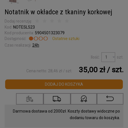
Kora surowa
do terrarium
Notatnik w okładce z tkaniny korkowej
Podkładki korkowe
Dodaj recenzję:
Kod:
NOTESL523
Wyprzedaż
Kod producenta:
5904501323079
Dostępność:
Ostatnie sztuki
Listwy korkowe
wykończeniowe
Czas realizacji:
24h
Torby z korka
Ilość:
szt.
i galanteria
35,00 zł
/ szt.
Cena netto:
28,46 zł
/ szt.
Mapy Świata
DODAJ DO KOSZYKA
Akcesoria
Tablice w ramce
Korek dylatacyjny
Darmowa dostawa od 2000zł. Koszty dostawy widoczne po
dodaniu towaru do koszyka.
Korki do butelek