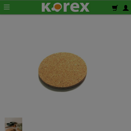
Korek ścienny
Płyty korkowe
Rolki korkowe
Podkład korkowy
pod panele
Korek izolacyjny
Izolacja termiczno-akustyczna
Korek samoprzylepny
Klej do korka