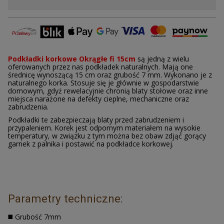
Promocje
Gumokorek
Korek na jachty i na baseny
Podkładki
korkowe Okrągłe fi 15cm
są jedną z wielu
oferowanych przez nas podkładek naturalnych. Mają one
średnicę wynoszącą 15 cm oraz grubość 7 mm. Wykonano je z
Tkanina korkowa
naturalnego korka. Stosuje się je głównie w gospodarstwie
domowym, gdyż rewelacyjnie chronią blaty stołowe oraz inne
Podłogi korkowe
miejsca narażone na defekty cieplne, mechaniczne oraz
zabrudzenia.
Granulat korkowy
Podkładki te zabezpieczają blaty przed zabrudzeniem i
przypaleniem. Korek jest odpornym materiałem na wysokie
temperatury, w związku z tym można bez obaw zdjąć gorący
Korek do ćw. jogi
garnek z palnika i postawić na podkładce korkowej.
Tapeta korkowa
Przekładki korkowe
Dysponujemy różnymi motywami podkładek, co sprawia, że
każdy zainteresowany znajdzie odpowiedni wzór sprostający
Parametry techniczne:
jego wymaganiom.
Korek ekspandowany
◼️ Grubość 7mm
Zegarek z korka