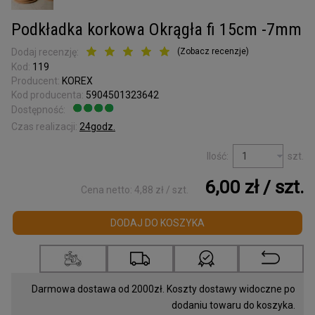
Kora surowa
do terrarium
Podkładka korkowa Okrągła fi 15cm -7mm
Podkładki korkowe
Dodaj recenzję:
(
Zobacz recenzje
)
Kod:
119
Wyprzedaż
Producent:
KOREX
Kod producenta:
5904501323642
Listwy korkowe
wykończeniowe
Dostępność:
Jest
Czas realizacji:
24godz.
Torby z korka
i galanteria
Ilość:
szt.
Mapy Świata
6,00 zł
/ szt.
Cena netto:
4,88 zł
/ szt.
Akcesoria
DODAJ DO KOSZYKA
Tablice w ramce
Korek dylatacyjny
Darmowa dostawa od 2000zł. Koszty dostawy widoczne po
Korki do butelek
dodaniu towaru do koszyka.