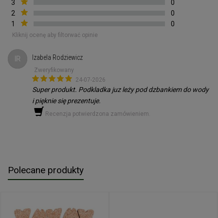
3
0
2
0
1
0
Kliknij ocenę aby filtorwać opinie
Izabela Rodziewicz
IR
Zweryfikowany
24-07-2026
Super produkt. Podkladka juz leży pod dzbankiem do wody
i pięknie się prezentuje.
Recenzja potwierdzona zamówieniem.
Polecane produkty