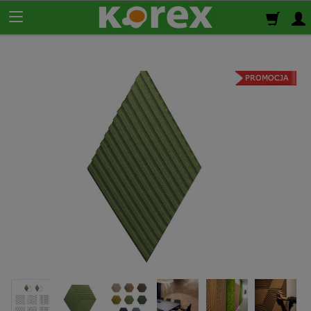
Korek ścienny
Płyty korkowe
Rolki korkowe
Podkład korkowy
pod panele
Korek izolacyjny
Izolacja termiczno-akustyczna
Korek samoprzylepny
Klej do korka