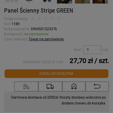
Kora surowa
do terrarium
Panel Ścienny Stripe GREEN
Podkładki korkowe
Dodaj recenzję:
Kod:
1189
Wyprzedaż
Kod producenta:
5904501323376
Dostępność:
na zamówienie
Listwy korkowe
Czas realizacji:
Towar na zamówienie
wykończeniowe
Torby z korka
Ilość:
szt.
i galanteria
27,70 zł
/ szt.
Cena netto:
22,52 zł
/ szt.
Mapy Świata
DODAJ DO KOSZYKA
Akcesoria
Tablice w ramce
Darmowa dostawa od 2000zł. Koszty dostawy widoczne po
Korek dylatacyjny
dodaniu towaru do koszyka.
Korki do butelek