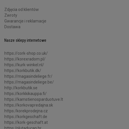
Zdjęcia od klientów
Zwroty
Gwarancje i reklamacje
Dostawa
Nasze sklepy internetowe
https://cork-shop.co.uk/
https://korexradom.pl/
https://kurk-winkel.nl/
https://korkbutik.dk/
https://magasindeliege.fr/
https://magasindeliege.be/
http://korkbutik.se
https://korkkikauppa.fi/
https://kamstienosparduotuve.lt
https://korkovapredajna.sk
https:/korekprodejna.cz
https://korkgeschaft.de
https://kork-geschaft.at
https:/plutaducan.hr