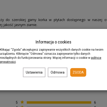
eży do szerokiej gamy korka w płytach dostępnego w naszej ofe
j jakość jasnym ziarnie.
Informacja o cookies
Klikając “Zgoda” akceptujesz zapisywanie wszystkich danych cookie na twoim
na podłóg, dekoracja ścian i podłóg, izolacja drgań maszyn, urządzeń
urządzeniu. Kliknięcie “Odmowa” oznacza zapisywanie tylko danych
tacje)
niezbędnych do funkcjonowania strony. Więcej informacji o cookie w
polityce
 platform obuwniczych, produkcja obcasów, wkładek i elementów ob
prywatności
.
y, akcesoria korkowe, tablice korkowe, artykuły reklamowe)
larski (wkładki i okleiny), motoryzacja (podkładki korkowe i przekła
Ustawienia
Odmowa
ZGODA
cznych, elementy urządzeń elektromechanicznych, elementy zabawe
Czytaj dalej..
5
6