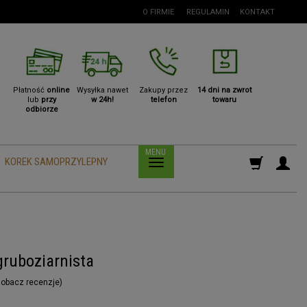
O FIRMIE
REGULAMIN
KONTAKT
Płatność
online
Wysyłka nawet
Zakupy przez
14 dni na zwrot
lub
przy
w 24h!
telefon
towaru
odbiorze
KOREK SAMOPRZYLEPNY
ruboziarnista
obacz recenzje
)