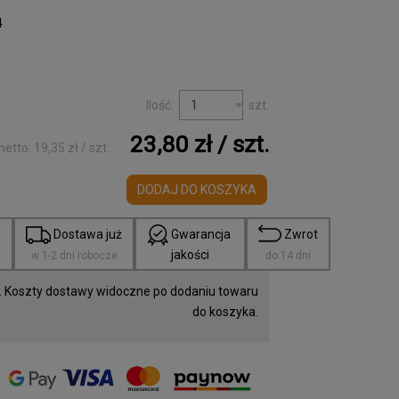
4
Ilość:
szt.
23,80 zł
/ szt.
netto:
19,35 zł
/ szt.
DODAJ DO KOSZYKA
a
Dostawa już
Gwarancja
Zwrot
jakości
w 1-2 dni robocze
do 14 dni
 Koszty dostawy widoczne po dodaniu towaru
do koszyka.