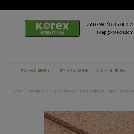
ZADZWOŃ
535 000 2
sklep@korexradom.
KOREK ŚCIENNY
PŁYTY KORKOWE
ROLKI KORKOWE
Start
Kategorie
Płyty korkowe
Płyta korkowa 3mm gruboziarn