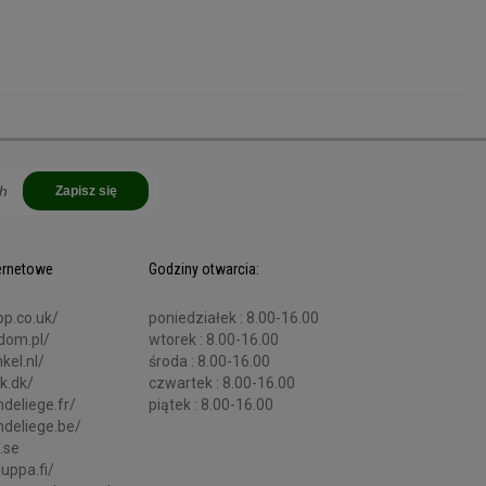
Zapisz się
ternetowe
Godziny otwarcia:
op.co.uk/
poniedziałek : 8.00-16.00
adom.pl/
wtorek : 8.00-16.00
kel.nl/
środa : 8.00-16.00
ik.dk/
czwartek : 8.00-16.00
deliege.fr/
piątek : 8.00-16.00
ndeliege.be/
.se
auppa.fi/