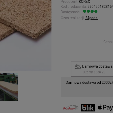
Producent:
KOREX
Kod producenta:
590450132315
Dostępność:
Jest
Czas realizacji:
24godz.
Cena 
Darmowa dostaw
JUŻ OD 2000 ZŁ
Darmowa dostawa od 2000zł.