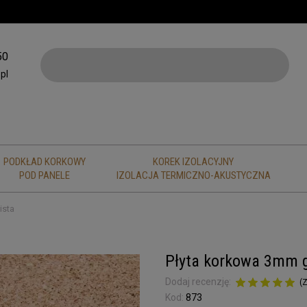
50
pl
PODKŁAD KORKOWY
KOREK IZOLACYJNY
POD PANELE
IZOLACJA TERMICZNO-AKUSTYCZNA
ista
Płyta korkowa 3mm g
Dodaj recenzję:
(
Z
Kod:
873