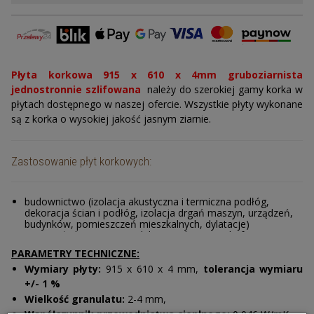
Promocje
Gumokorek
Płyta korkowa 915 x 610 x 4mm gruboziarnista
Korek na jachty i na baseny
jednostronnie szlifowana
należy do szerokiej gamy korka w
płytach dostępnego w naszej ofercie. Wszystkie płyty wykonane
Tkanina korkowa
są z korka o wysokiej jakość jasnym ziarnie.
Podłogi korkowe
Zastosowanie płyt korkowych:
Granulat korkowy
Korek do ćw. jogi
budownictwo (izolacja akustyczna i termiczna podłóg,
dekoracja ścian i podłóg, izolacja drgań maszyn, urządzeń,
budynków, pomieszczeń mieszkalnych, dylatacje)
Tapeta korkowa
przemysł obuwniczy (produkcja podeszew i platform
obuwniczych, produkcja obcasów, wkładek i elementów
Przekładki korkowe
PARAMETRY TECHNICZNE:
obuwia ortopedycznego)
reklama i branża dekoracyjna (maty, uchwyty, akcesoria
Wymiary płyty
:
915 x 610 x 4 mm,
tolerancja wymiaru
Korek ekspandowany
korkowe, tablice korkowe, artykuły reklamowe)
+/- 1 %
wędkarstwo (uchwyty na wędki), przemysł meblarski (wkładki
Wielkość granulatu:
2-4 mm,
i okleiny), motoryzacja (podkładki korkowe i przekładki),
Zegarek z korka
modelarstwo, elementy instrumentów muzycznych,