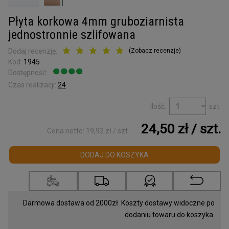
Kora surowa
do terrarium
Płyta korkowa 4mm gruboziarnista
Podkładki korkowe
jednostronnie szlifowana
Wyprzedaż
Dodaj recenzję:
(
Zobacz recenzje
)
Kod:
1945
Listwy korkowe
Dostępność:
Jest
wykończeniowe
Czas realizacji:
24
Torby z korka
Ilość:
szt.
i galanteria
24,50 zł
/ szt.
Mapy Świata
Cena netto:
19,92 zł
/ szt.
Akcesoria
DODAJ DO KOSZYKA
Tablice w ramce
Korek dylatacyjny
Darmowa dostawa od 2000zł. Koszty dostawy widoczne po
dodaniu towaru do koszyka.
Korki do butelek