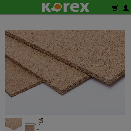
Korek ścienny
Płyty korkowe
Rolki korkowe
Podkład korkowy
pod panele
Korek izolacyjny
Izolacja termiczno-akustyczna
Korek samoprzylepny
Klej do korka