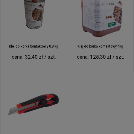
szczególnie wysoki współczynnik tarcia
antystatyczne i antyalergiczne
skuteczna izolacja, która zapobiega nadmiernej emisji i tłumi
negatywne skutki powstawania żył wodnych
przyjemna w dotyku powierzchnia
Euroklasa E - materiał nierozprzestrzeniający ognia, nie
wytwarzający toksycznych
gazów w trakcie palenia
Klej do korka kontaktowy 0,8 kg
Klej do korka kontaktowy 4kg
Płyty korkowe - produkty wszechstronne
cena:
32,40 zł / szt.
cena:
128,30 zł / szt.
Drobne i grube
arkusze korkowe
mają wiele możliwych
zastosowań. Sprawdzają się między innymi jako podkład pod
panele, tablice korkowe lub jako izolacja cieplna i akustyczna
ścian -przy zastosowaniu odpowiedniej grubości.
Korek
techniczny
w postaci płyt doskonale sprawdza się również
jako dekoracja ścienna, którą możemy wykończyć na wiele
sposobów m. in. pomalować farbą, zakryć płytami G-K lub
zaciągnąć siatką i klejem. Wszystko w zależności jaki efekt
chcemy uzyskać.
Możesz również użyć tego produktu do obróbki
np.grawerowania lub wykrawania, ponieważ korek bardzo
dobrze poddaje się tego typu zabiegom. Fabryki produkują m.in.
akcesoria obuwnicze (np. Wkładki),
zatyczki korkowe
,
podkładki z korka
, gadżety marketingowe oraz wiele innych.