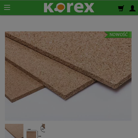
Korek ścienny
Płyty korkowe
Rolki korkowe
Podkład korkowy
pod panele
Korek izolacyjny
Izolacja termiczno-akustyczna
Korek samoprzylepny
Klej do korka