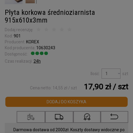
Kora surowa
do terrarium
Płyta korkowa średnioziarnista
Podkładki korkowe
915x610x3mm
Wyprzedaż
Dodaj recenzję:
Kod:
901
Listwy korkowe
Producent:
KOREX
wykończeniowe
Kod producenta:
10630243
Dostępność:
Jest
Torby z korka
Czas realizacji:
24h
i galanteria
Ilość:
szt
Mapy Świata
17,90 zł
/ szt
Akcesoria
Cena netto:
14,55 zł
/ szt
DODAJ DO KOSZYKA
Tablice w ramce
Korek dylatacyjny
Korki do butelek
Darmowa dostawa od 2000zł. Koszty dostawy widoczne po