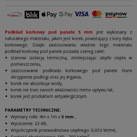
Promocje
Gumokorek
Podkład korkowy pod panele 5 mm
jest wykonany z
Korek na jachty i na baseny
naturalnego materiału, jakim jest korek, powstający z kory dębu
korkowego. Dzięki zastosowaniu właśnie tego materiału
Tkanina korkowa
podkład korkowy pod panele posiada szereg zalet:
stanowi izolację termiczną, zmniejszając ubytki ciepła w
Podłogi korkowe
pomieszczeniu,
zastosowanie podkładu korkowego pod panele tłumi
Granulat korkowy
skrzypienie podłogi oraz jej drgania,
korek nie absorbuje wody,
Korek do ćw. jogi
korek nie traci swoich właściwości mimo upływu lat,
korek jest produktem antyalergicznym.
Tapeta korkowa
Podłogi, do wykonania których zastosowano podkład korkowy
PARAMETRY TECHNICZNE:
Przekładki korkowe
pod panele są ciche, nie skrzypią, a sam podkład korkowy pod
Wymiary rolki: 4m x 1m x
5 mm
,
panele jest ciepły i trwały.
Korek ekspandowany
Wyciszenie: 23 dB,
Współczynnik przewodnictwa cieplnego: 0,053 W/mK,
Przy montażu korka polecamy folię paroizolacyjną z
Zegarek z korka
3
Gęstość objętościowa: 180 - 200 kg/m
,