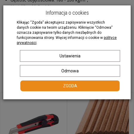
atestem CE, którą można kupić w naszym sklepie.
Nasiąkliwość: 2 - 4 %.
Portfel z korka
Informacja o cookies
Ozdoby świąteczne
Czytaj dalej..
Klikając “Zgoda” akceptujesz zapisywanie wszystkich
danych cookie na twoim urządzeniu. Kliknięcie “Odmowa”
oznacza zapisywanie tylko danych niezbędnych do
funkcjonowania strony. Więcej informacji o cookie w
polityce
Recenzje
prywatności
.
Ustawienia
Produkt nie posiada recenzji.
Dodaj recenzję
Odmowa
Akcesoria
ZGODA