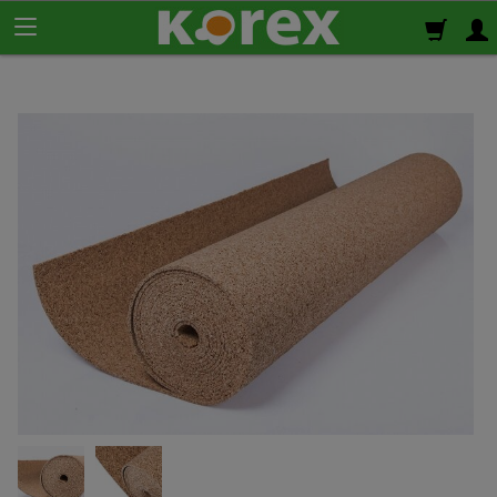
Korek ścienny
Płyty korkowe
Rolki korkowe
Podkład korkowy
pod panele
Korek izolacyjny
Izolacja termiczno-akustyczna
Korek samoprzylepny
Klej do korka