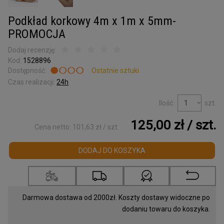
Kora surowa
do terrarium
Podkład korkowy 4m x 1m x 5mm-
Podkładki korkowe
PROMOCJA
Wyprzedaż
Dodaj recenzję:
Kod:
1528896
Listwy korkowe
Dostępność:
Ostatnie sztuki
wykończeniowe
Czas realizacji:
24h
Torby z korka
Ilość:
szt.
i galanteria
125,00 zł
/ szt.
Mapy Świata
Cena netto:
101,63 zł
/ szt.
Akcesoria
DODAJ DO KOSZYKA
Tablice w ramce
Korek dylatacyjny
Darmowa dostawa od 2000zł. Koszty dostawy widoczne po
dodaniu towaru do koszyka.
Korki do butelek