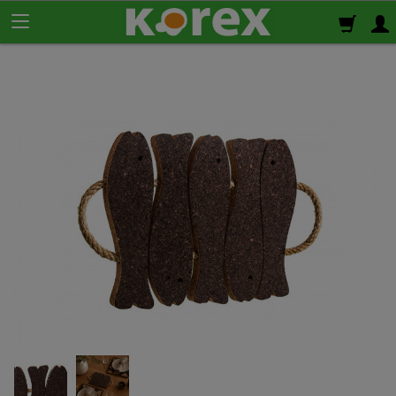
Korek ścienny
Płyty korkowe
Rolki korkowe
Podkład korkowy
pod panele
Korek izolacyjny
Izolacja termiczno-akustyczna
Korek samoprzylepny
Klej do korka