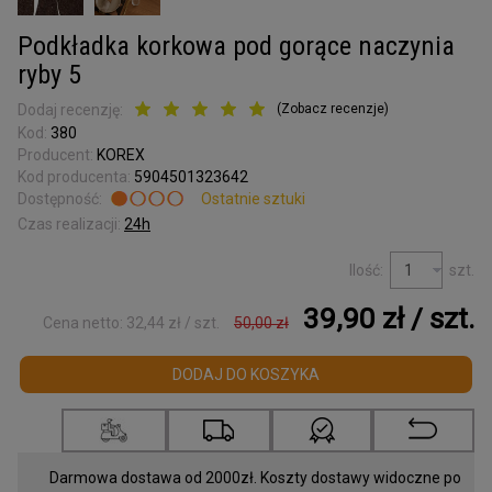
Kora surowa
do terrarium
Podkładka korkowa pod gorące naczynia
Podkładki korkowe
ryby 5
Wyprzedaż
Dodaj recenzję:
(
Zobacz recenzje
)
Kod:
380
Listwy korkowe
Producent:
KOREX
wykończeniowe
Kod producenta:
5904501323642
Dostępność:
Ostatnie sztuki
Torby z korka
Czas realizacji:
24h
i galanteria
Ilość:
szt.
Mapy Świata
39,90 zł
/ szt.
Cena netto:
32,44 zł
/ szt.
50,00 zł
Akcesoria
DODAJ DO KOSZYKA
Tablice w ramce
Korek dylatacyjny
Korki do butelek
Darmowa dostawa od 2000zł. Koszty dostawy widoczne po