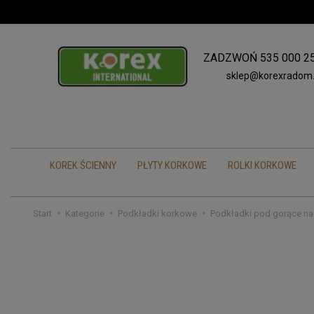
ZADZWOŃ
535 000 2
sklep@korexradom.
KOREK ŚCIENNY
PŁYTY KORKOWE
ROLKI KORKOWE
Start
Kategorie
Podkładki korkowe
Podkładki pod gorące na