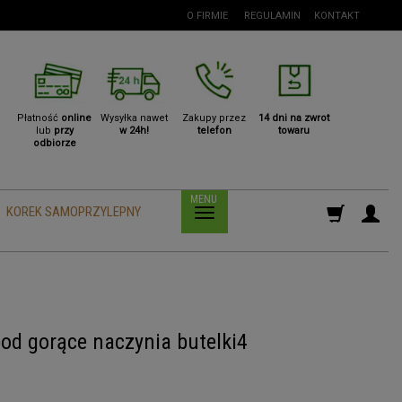
O FIRMIE
REGULAMIN
KONTAKT
Płatność
online
Wysyłka nawet
Zakupy przez
14 dni na zwrot
lub
przy
w 24h!
telefon
towaru
odbiorze
KOREK SAMOPRZYLEPNY
od gorące naczynia butelki4