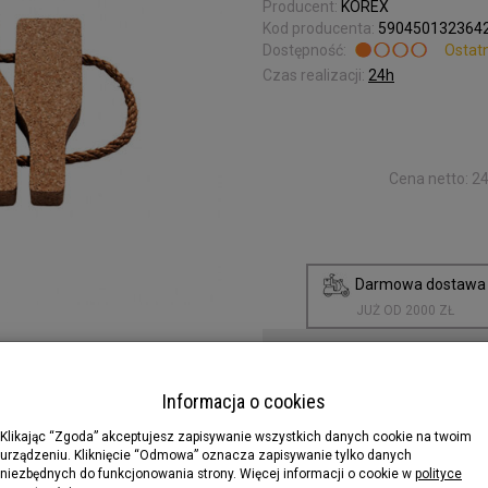
Producent:
KOREX
Kod producenta:
590450132364
Dostępność:
Ostatn
Czas realizacji:
24h
Cena netto:
24
Darmowa dostaw
JUŻ OD 2000 ZŁ
Darmowa dostawa od 2000zł.
Informacja o cookies
Klikając “Zgoda” akceptujesz zapisywanie wszystkich danych cookie na twoim
urządzeniu. Kliknięcie “Odmowa” oznacza zapisywanie tylko danych
niezbędnych do funkcjonowania strony. Więcej informacji o cookie w
polityce