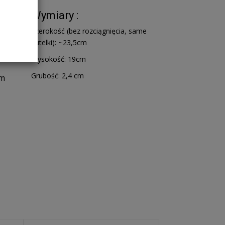
Wymiary :
Szerokość (bez rozciągnięcia, same
butelki): ~23,5cm
Wysokość: 19cm
Grubość: 2,4 cm
ym