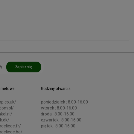
Zapisz się
ternetowe
Godziny otwarcia:
op.co.uk/
poniedziałek : 8.00-16.00
adom.pl/
wtorek : 8.00-16.00
kel.nl/
środa : 8.00-16.00
ik.dk/
czwartek : 8.00-16.00
deliege.fr/
piątek : 8.00-16.00
ndeliege.be/