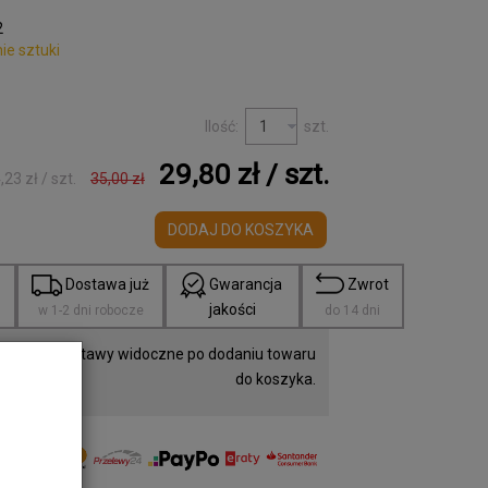
2
ie sztuki
Ilość:
szt.
29,80 zł
/ szt.
,23 zł
/ szt.
35,00 zł
DODAJ DO KOSZYKA
a
Dostawa już
Gwarancja
Zwrot
jakości
w 1-2 dni robocze
do 14 dni
 Koszty dostawy widoczne po dodaniu towaru
do koszyka.