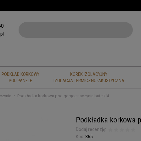
50
pl
PODKŁAD KORKOWY
KOREK IZOLACYJNY
POD PANELE
IZOLACJA TERMICZNO-AKUSTYCZNA
czynia
Podkładka korkowa pod gorące naczynia butelki4
Podkładka korkowa p
Dodaj recenzję:
Kod:
365