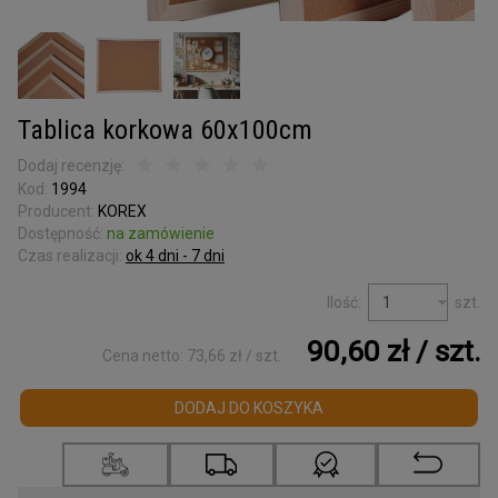
Kora surowa
do terrarium
Podkładki korkowe
Wyprzedaż
Tablica korkowa 60x100cm
Listwy korkowe
Dodaj recenzję:
wykończeniowe
Kod:
1994
Producent:
KOREX
Torby z korka
Dostępność:
na zamówienie
i galanteria
Czas realizacji:
ok 4 dni - 7 dni
Mapy Świata
Ilość:
szt.
Akcesoria
90,60 zł
/ szt.
Cena netto:
73,66 zł
/ szt.
Tablice w ramce
DODAJ DO KOSZYKA
Korek dylatacyjny
Korki do butelek