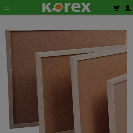
Korek ścienny
Płyty korkowe
Rolki korkowe
Podkład korkowy
pod panele
Korek izolacyjny
Izolacja termiczno-akustyczna
Korek samoprzylepny
Klej do korka