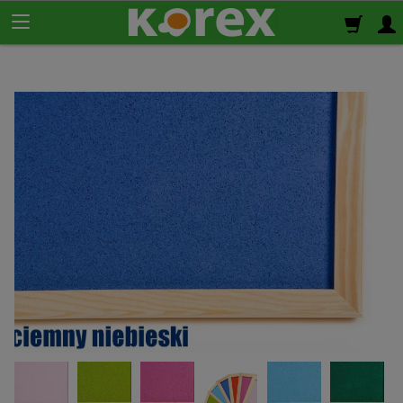
Korek ścienny
Płyty korkowe
Rolki korkowe
Podkład korkowy
pod panele
Korek izolacyjny
Izolacja termiczno-akustyczna
Korek samoprzylepny
Klej do korka