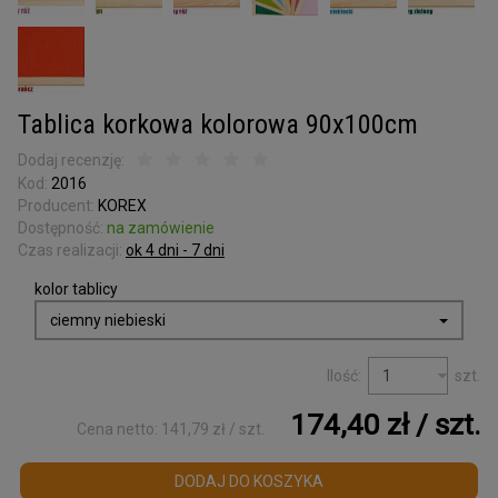
Kora surowa
do terrarium
Podkładki korkowe
Wyprzedaż
Tablica korkowa kolorowa 90x100cm
Listwy korkowe
Dodaj recenzję:
wykończeniowe
Kod:
2016
Producent:
KOREX
Torby z korka
Dostępność:
na zamówienie
i galanteria
Czas realizacji:
ok 4 dni - 7 dni
Mapy Świata
kolor tablicy
ciemny niebieski
Akcesoria
Ilość:
szt.
Tablice w ramce
174,40 zł
/ szt.
Cena netto:
141,79 zł
Korek dylatacyjny
/ szt.
Korki do butelek
DODAJ DO KOSZYKA