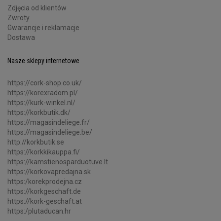
Zdjęcia od klientów
Zwroty
Gwarancje i reklamacje
Dostawa
Nasze sklepy internetowe
https://cork-shop.co.uk/
https://korexradom.pl/
https://kurk-winkel.nl/
https://korkbutik.dk/
https://magasindeliege.fr/
https://magasindeliege.be/
http://korkbutik.se
https://korkkikauppa.fi/
https://kamstienosparduotuve.lt
https://korkovapredajna.sk
https:/korekprodejna.cz
https://korkgeschaft.de
https://kork-geschaft.at
https:/plutaducan.hr